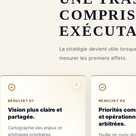
COMPRIS
EXÉCUTA
La stratégie devient utile lorsq
mesurer les premiers effets.
↻
RÉSULTAT 02
Les efforts
RÉSULTAT 01
RÉSULTAT 02
vont au
Vision plus claire et
Priorités co
bon
partagée.
et opérationn
endroit
arbitrées.
Cartographie des enjeux et
Les
arbitrages prioritaires.
Feuille de route st
opportunités