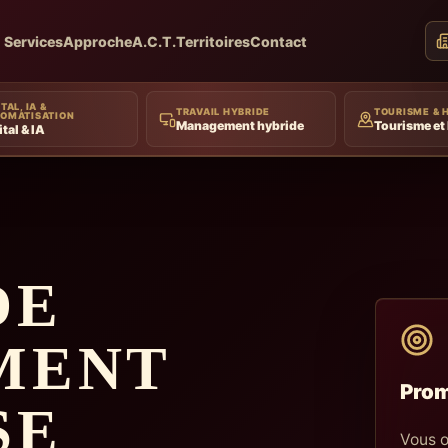
Services
Approche
A.C.T.
Territoires
Contact
TAL, IA &
TRAVAIL HYBRIDE
TOURISME & 
OMATISATION
Management hybride
Tourisme et 
ital & IA
DE
MENT
Prom
SE
Vous o