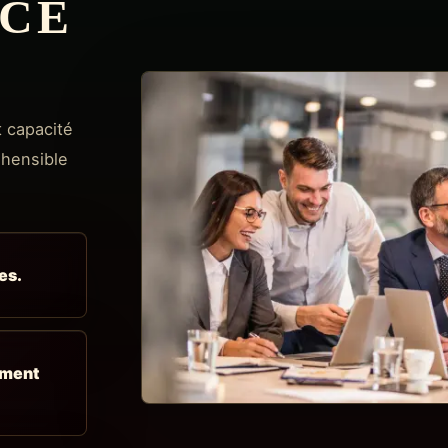
RCÉ
t capacité
éhensible
es.
ement
Des livrables exploitables, pas une re