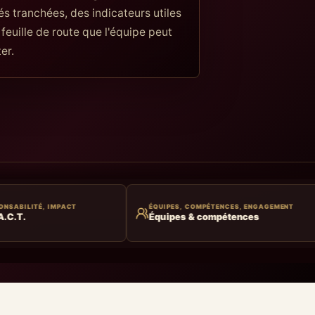
tés tranchées, des indicateurs utiles
 feuille de route que l'équipe peut
er.
ÉQUIPES, COMPÉTENCES, ENGAGEMENT
IDÉES, OFF
Équipes & compétences
Innovation