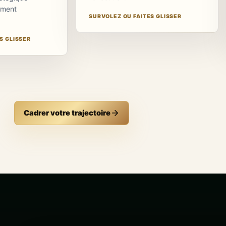
tement
limiter la dispersion
indicateurs
SURVOLEZ OU FAITES GLISSER
et de donner une
rendent les
cohérence aux
premières
S GLISSER
actions
actions
quotidiennes.
immédiatement
pilotables, sans
n effet relié à votre
laisser la
activité
stratégie dans
un document.
Cadrer votre trajectoire
Un effet relié à
votre activité