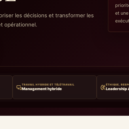
priori
et une
oriser les décisions et transformer les
exécut
t opérationnel.
 HYBRIDE ET TÉLÉTRAVAIL
ÉTHIQUE, RESPONSABILITÉ, IMPACT
ment hybride
Leadership A.C.T.