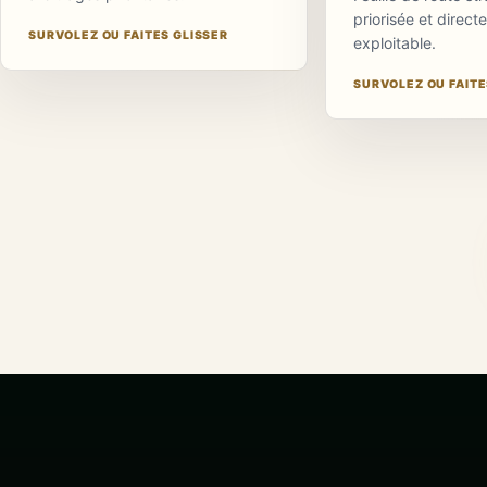
priorisée et direc
commerciales
SURVOLEZ OU FAITES GLISSER
exploitable.
et
opérationnelles
SURVOLEZ OU FAITE
sont classées
selon leur
impact, leur
U
urgence et les
moyens
réellement
disponibles.
Un effet relié à
votre activité