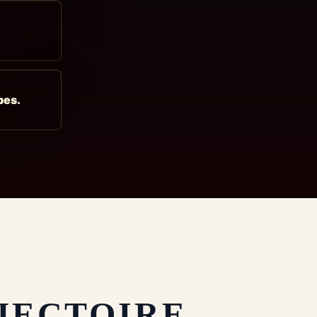
pes.
JECTOIRE