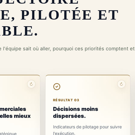
E, PILOTÉE ET
BLE.
ue l'équipe sait où aller, pourquoi ces priorités comptent 
↻
↻
RÉSULTAT 03
RÉSULTAT 04
Moins de
Une feuille
RÉSULTAT 03
décisions
de route
mmerciales
Décisions moins
contradictoires
qui
elles mieux
dispersées.
démarre
Les arbitrages
Indicateurs de pilotage pour suivre
structurants sont
Responsables,
l'exécution.
ratégique
documentés afin de
jalons et