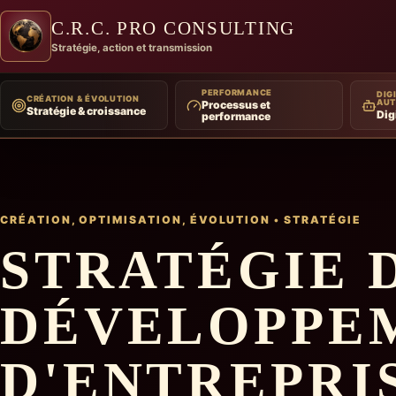
C.R.C. PRO CONSULTING
Stratégie, action et transmission
PERFORMANCE
DIGI
CRÉATION & ÉVOLUTION
AUT
Processus et
Stratégie & croissance
Dig
performance
CRÉATION, OPTIMISATION, ÉVOLUTION
•
STRATÉGIE
STRATÉGIE 
DÉVELOPPE
D'ENTREPRI