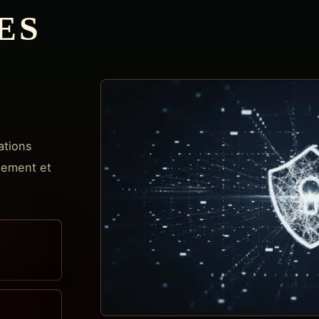
ES
ations
olement et