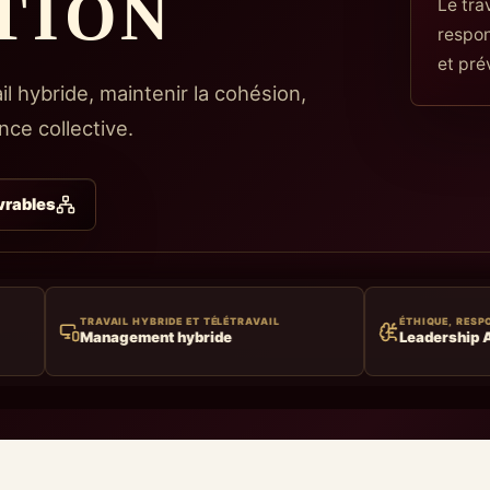
TION
Le tra
respon
et pré
 hybride, maintenir la cohésion,
ce collective.
ivrables
HYBRIDE ET TÉLÉTRAVAIL
ÉTHIQUE, RESPONSABILITÉ, IMPACT
ment hybride
Leadership A.C.T.