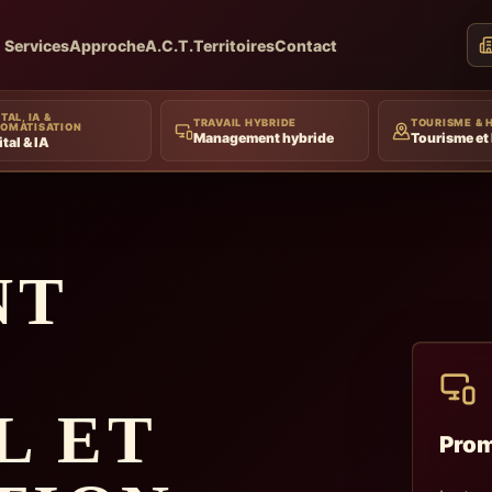
Services
Approche
A.C.T.
Territoires
Contact
TAL, IA &
TRAVAIL HYBRIDE
TOURISME & 
OMATISATION
Management hybride
Tourisme et 
ital & IA
NT
L ET
Prom