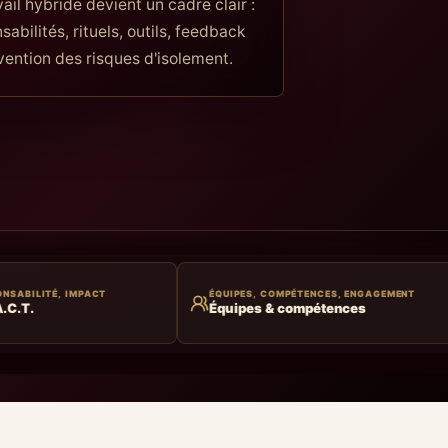
vail hybride devient un cadre clair :
sabilités, rituels, outils, feedback
vention des risques d'isolement.
ÉQUIPES, COMPÉTENCES, ENGAGEMENT
IDÉES, OFFR
Équipes & compétences
Innovation 