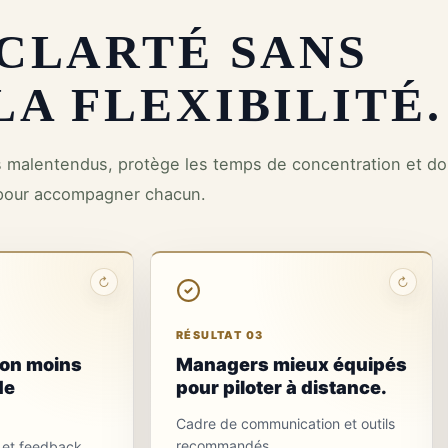
 CLARTÉ SANS
A FLEXIBILITÉ.
es malentendus, protège les temps de concentration et d
pour accompagner chacun.
↻
↻
RÉSULTAT
RÉSULTAT 04
03
La cohésion
RÉSULTAT 03
Les
reste une
on moins
managers
Managers mieux équipés
pratique
de
pour piloter à distance.
pilotent
Les temps
avec
Cadre de communication et outils
collectifs,
confiance
recommandés.
e et feedback.
l'intégration et