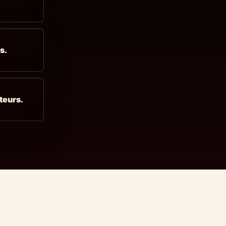
Des livrables exploitables, pas une re
s.
teurs.