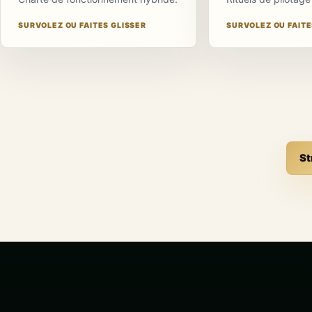
chaque rituel
retrouve une
SURVOLEZ OU FAITES GLISSER
SURVOLEZ OU FAITE
fonction claire afin
de limiter les
interruptions et la
perte d'information.
Un effet relié à votre
activité
St