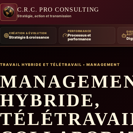
C.R.C. PRO CONSULTING
Stratégie, action et transmission
PERFORMANCE
DIGI
CRÉATION & ÉVOLUTION
AUT
Processus et
Stratégie & croissance
Dig
performance
TRAVAIL HYBRIDE ET TÉLÉTRAVAIL
•
MANAGEMENT
MANAGEME
HYBRIDE,
TÉLÉTRAVAI