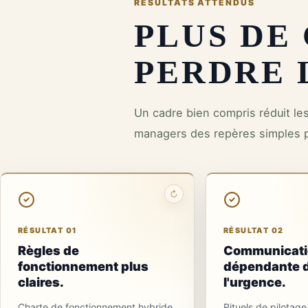
RÉSULTATS ATTENDUS
PLUS DE
PERDRE L
Un cadre bien compris réduit l
managers des repères simples 
↻
RÉSULTAT 02
La
RÉSULTAT 01
RÉSULTAT 02
communication
Règles de
Communicati
sort de
fonctionnement plus
dépendante 
l'urgence
claires.
l'urgence.
Chaque canal et
Charte de fonctionnement hybride.
Rituels de pilotag