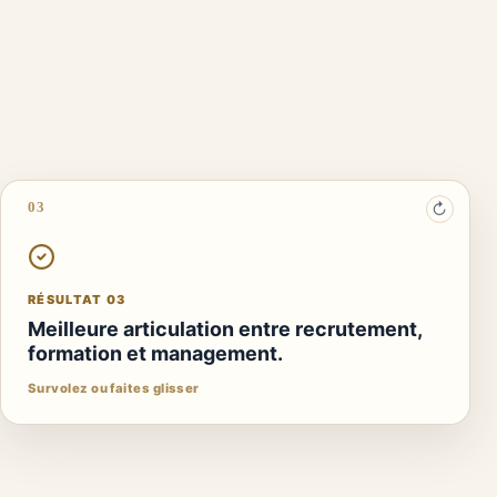
03
↻
RÉSULTAT 03
Plan RH priorisé avec indicateurs.
Plan d'action RH et priorisation.
RÉSULTAT 03
Une mise en œuvre suivie par une décision humaine
Meilleure articulation entre recrutement,
formation et management.
Survolez ou faites glisser