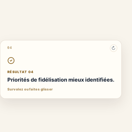
04
↻
RÉSULTAT 04
Passerelles identifiées vers la formation,
le digital et le conseil.
RÉSULTAT 04
Connexion aux offres Formation, Digital et Consulting.
Priorités de fidélisation mieux identifiées.
Une mise en œuvre suivie par une décision humaine
Survolez ou faites glisser