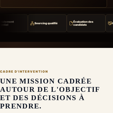
Évaluation des
Sourcing qualifié
Onboarding et
candidats
CADRE D'INTERVENTION
UNE MISSION CADRÉE
AUTOUR DE L'OBJECTIF
ET DES DÉCISIONS À
PRENDRE.