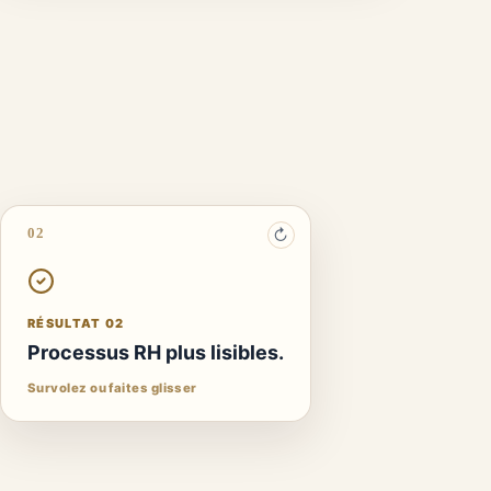
02
↻
RÉSULTAT 02
Proposition de valeur employeur
structurée.
RÉSULTAT 02
Clarification des promesses et preuves employeur.
Processus RH plus lisibles.
Une mise en œuvre suivie par une décision humaine
Survolez ou faites glisser